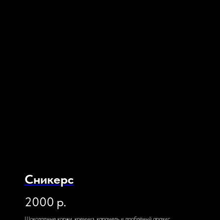
Сникерс
2000
р.
Шоколадные коржи, кремчиз, карамель и дроблёный арахис