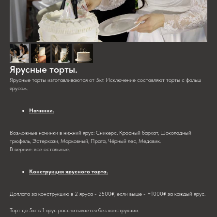
Ярусные торты.
Ярусные торты изготавливаются от 5кг. Исключение составляют торты с фальш
ярусом.
Начинки.
Возможные начинки в нижний ярус: Сникерс, Красный бархат, Шоколадный
трюфель, Эстерхази, Морковный, Прага, Чёрный лес, Медовик.
В верние: все остальные.
Конструкция ярусного торта.
Доплата за конструкцию в 2 яруса - 2500₽, если выше - +1000₽ за каждый ярус.
Торт до 5кг в 1 ярус рассчитывается без конструкции.