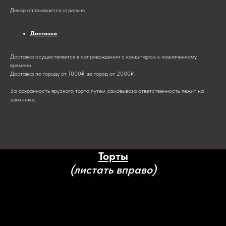
Декор оплачивается отдельно.
Доставка
.
Доставка осуществляется в сопровождении с кондитером к назначенному
времени.
Доставка по городу от 1000₽, за город от 2000₽.
За сохранность ярусного торта путем самовывоза ответственность лежит на
заказчике.
Торты
(листать вправо)